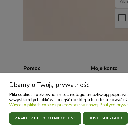
Pomoc
Moje konto
Zwroty i reklamacje
Ustawienia konta
Dbamy o Twoją prywatność
Regulamin
Przechowalnia
Pliki cookies i pokrewne im technologie umożliwiają popra
wszystkich tych plików i przejść do sklepu lub dostosować uż
Twoje zamówienia
Więcej o plikach cookies przeczytasz w naszej Polityce prywa
ZAAKCEPTUJ TYLKO NIEZBĘDNE
DOSTOSUJ ZGODY