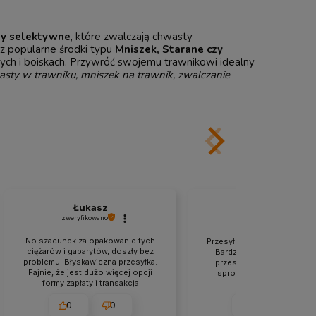
dy selektywne
, które zwalczają chwasty
sz popularne środki typu
Mniszek, Starane czy
ch i boiskach. Przywróć swojemu trawnikowi idealny
sty w trawniku, mniszek na trawnik, zwalczanie
Łukasz
Andrzej
zweryfikowano
zweryfikowano
No szacunek za opakowanie tych
Przesyłka świetnie zabezpi
ciężarów i gabarytów, doszły bez
Bardzo sprawnie zrealizo
problemu. Błyskawiczna przesyłka.
przesyłka. Obsługa całko
Fajnie, że jest dużo więcej opcji
sprostała moim wymagan
formy zapłaty i transakcja
Polecam.
przebiegła bezproblemowo.
0
0
0
0