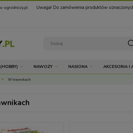
Uwaga! Do zamówienia produktów oznaczonych j
-ogrodniczy.pl
(HOBBY)
NAWOZY
NASIONA
AKCESORIA I
»
W trawnikach
awnikach