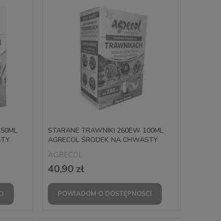
250ML
STARANE TRAWNIKI 260EW 100ML
STY
AGRECOL ŚRODEK NA CHWASTY
AGRECOL
40,90 zł
I
POWIADOM O DOSTĘPNOŚCI