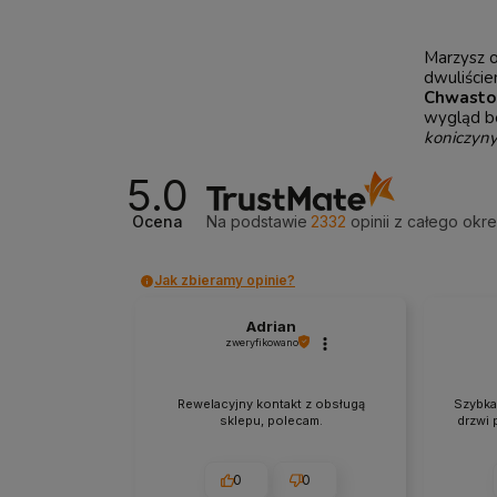
Marzysz 
dwuliście
Chwasto
wygląd be
koniczyny
5.0
Ocena
Na podstawie
2332
opinii
z całego okr
Jak zbieramy opinie?
Adrian
zweryfikowano
Rewelacyjny kontakt z obsługą
Szybka
sklepu, polecam.
drzwi 
0
0