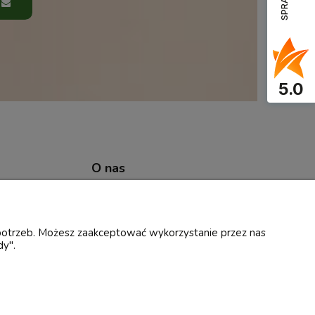
5.0
O nas
tności
O firmie
Opinie Trustmate
 potrzeb. Możesz zaakceptować wykorzystanie przez nas
dy".
Blog
Rolspec
Kontakt