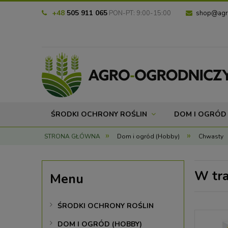
+48
505 911 065
PON-PT: 9:00-15:00
shop@agro
ŚRODKI OCHRONY ROŚLIN
DOM I OGRÓD 
»
»
STRONA GŁÓWNA
Dom i ogród (Hobby)
Chwasty
W tr
Menu
ŚRODKI OCHRONY ROŚLIN
DOM I OGRÓD (HOBBY)