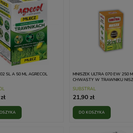
02 SL A 50 ML AGRECOL
MNISZEK ULTRA 070 EW 250 
CHWASTY W TRAWNIKU NIS
KORZENIE SUBSTRAL
OL
SUBSTRAL
zł
21,90 zł
KOSZYKA
DO KOSZYKA