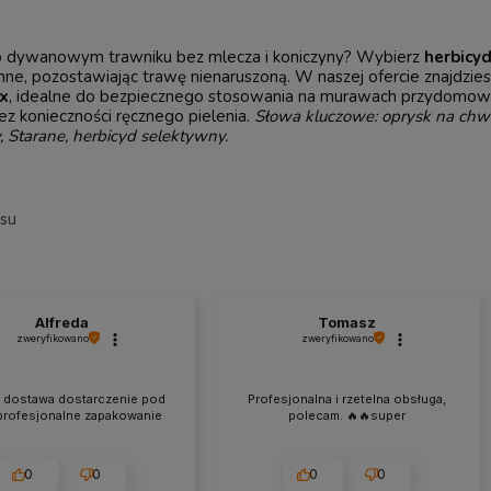
o dywanowym trawniku bez mlecza i koniczyny? Wybierz
herbicy
nne, pozostawiając trawę nienaruszoną. W naszej ofercie znajdzie
x
, idealne do bezpiecznego stosowania na murawach przydomowy
z konieczności ręcznego pielenia.
Słowa kluczowe: oprysk na chwa
, Starane, herbicyd selektywny.
esu
Alfreda
Tomasz
zweryfikowano
zweryfikowano
 dostawa dostarczenie pod
Profesjonalna i rzetelna obsługa,
profesjonalne zapakowanie
polecam. 🔥🔥super
0
0
0
0