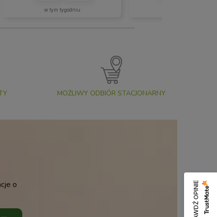
w tym tygodniu
w tym miesiącu
TY
MOŻLIWY ODBIÓR STACJONARNY
cje o
SPRAWDŹ OPINIE