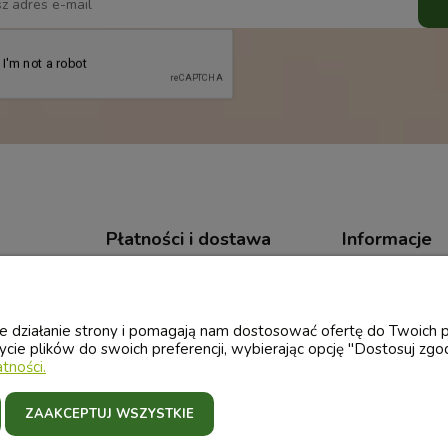
Płatności i dostawa
Informacje
Formy płatności
Polityka prywa
Czas i koszty dostawy
wne działanie strony i pomagają nam dostosować ofertę do Twoich
ycie plików do swoich preferencji, wybierając opcję "Dostosuj zgo
Czas realizacji zamówienia
tności.
ZAAKCEPTUJ WSZYSTKIE